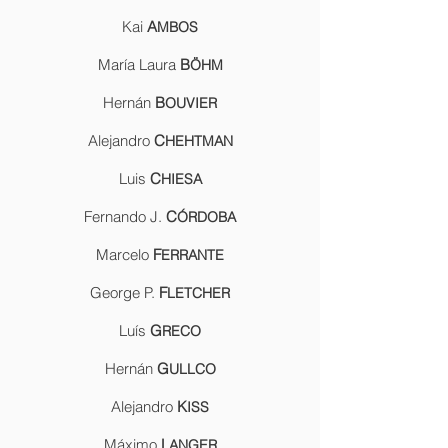
Kai
A
MBOS
María Laura
B
ÖHM
Hernán
B
OUVIER
Alejandro
C
HEHTMAN
Luis
C
HIESA
Fernando J.
C
ÓRDOBA
Marcelo
F
ERRANTE
George P.
F
LETCHER
Luís
G
RECO
Hernán
G
ULLCO
Alejandro
K
ISS
Máximo
L
ANGER