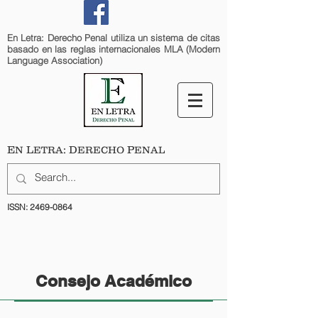
En Letra: Derecho Penal utiliza un sistema de citas
basado en las reglas internacionales MLA (Modern
Language Association)
E
L
: D
P
N
ETRA
ERECHO
ENAL
ISSN:
2469-0864
Consejo Académico