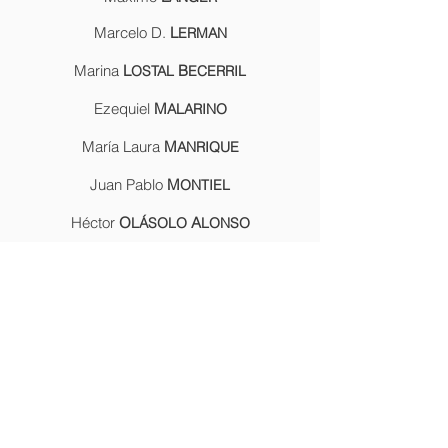
Marcelo D.
L
ERMAN
Marina
L
B
OSTAL
ECERRIL
Ezequiel
M
ALARINO
María Laura
M
ANRIQUE
Juan Pablo
M
ONTIEL
Héctor
O
A
LÁSOLO
LONSO
Daniel
P
ASTOR
Gabriel
P
B
ÉREZ
ARBERÁ
Marcelo A.
S
ANCINETTI
Eugenio
S
ARRABAYROUSE
Alejandra C. V
ERDE