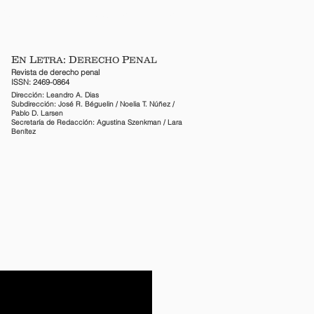
CTO
ENFOQUES PENALES
E
L
: D
P
N
ETRA
ERECHO
ENAL
Revista de derecho penal
ISSN: 2469-0864
Dirección: Leandro A. Dias
Subdirección: José R. Béguelin / Noelia T. Núñez /
Pablo D. Larsen
Secretaría de Redacción: Agustina Szenkman / Lara
Benítez