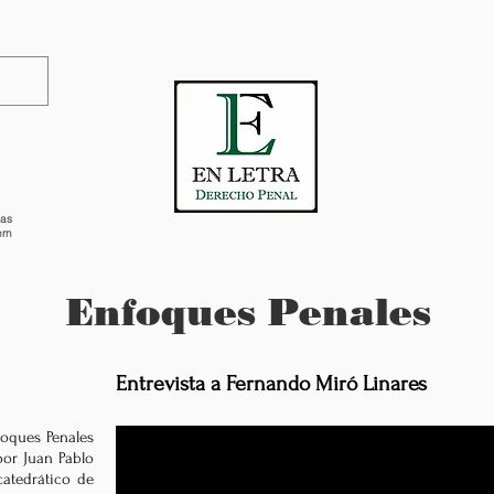
PROYECTO
REVISTA
CONTA
tas
rn
Enfoques Penales
Entrevista a Fernando Miró Linares
oques Penales
por Juan Pablo
catedrático de