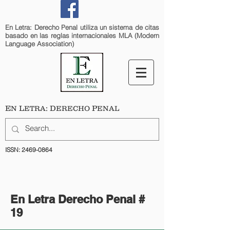
En Letra: Derecho Penal utiliza un sistema de citas
basado en las reglas internacionales MLA (Modern
Language Association)
E
L
: D
P
N
ETRA
ERECHO
ENAL
ISSN:
2469-0864
En Letra Derecho Penal #
19