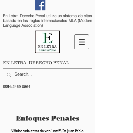
En Letra: Derecho Penal utiliza un sistema de citas
basado en las reglas internacionales MLA (Modern
Language Association)
E
L
: D
P
N
ETRA
ERECHO
ENAL
ISSN:
2469-0864
Enfoques Penales
"¿Hubo vida antes de von Liszt?", Dr. Juan Pablo