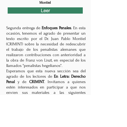
Montiel
Leer
Segunda entrega de
Enfoques Penales
. En esta
ocasión, tenemos el agrado de presentar un
texto escrito por el Dr. Juan Pablo Montiel
(CRIMINT) sobre la necesidad de redescubrir
el trabajo de los penalistas alemanes que
realizaron contribuciones con anterioridad a
la obra de Franz von Liszt, en especial de los
llamados "penalistas hegelianos".
Esperamos que esta nueva sección sea del
agrado de los lectores de
En Letra: Derecho
Penal
y de
CRIMINT
. Invitamos a quienes
estén interesados en participar a que nos
envíen sus materiales a las siguientes
direcciones:
enfoquespenales@crimint.com.a
r
y
enletrapenal@enletra.com
. La publicación
del material enviado estará sujeta a la
aprobación del comité editorial, según su
relevancia e interés para la
academia jurídico-penal.