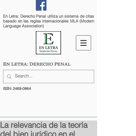
En Letra: Derecho Penal utiliza un sistema de citas
basado en las reglas internacionales MLA (Modern
Language Association)
E
L
: D
P
N
ETRA
ERECHO
ENAL
ISSN:
2469-0864
La relevancia de la teoría
del bien jurídico en el