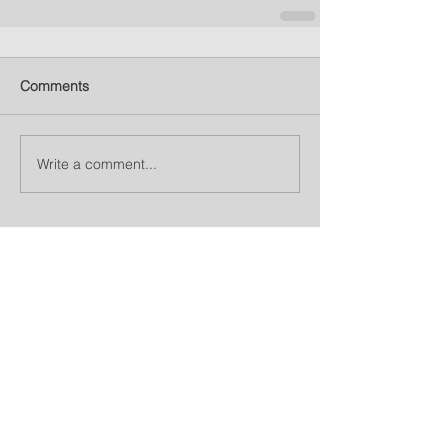
Comments
Write a comment...
Destacados
Check back soon
Once posts are published,
you’ll see them here.