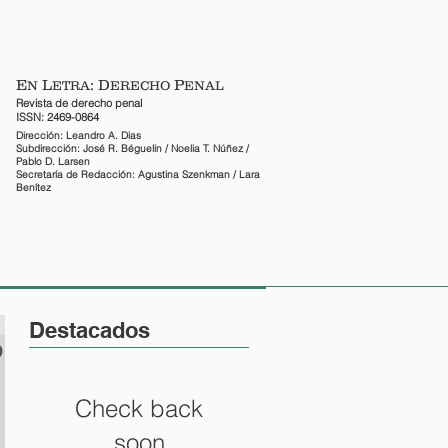
CTO
ENFOQUES PENALES
E
L
: D
P
N
ETRA
ERECHO
ENAL
Revista de derecho penal
ISSN: 2469-0864
Dirección: Leandro A. Dias
Subdirección: José R. Béguelin / Noelia T. Núñez /
Pablo D. Larsen
Secretaría de Redacción: Agustina Szenkman / Lara
Benítez
Destacados
o
Check back
soon