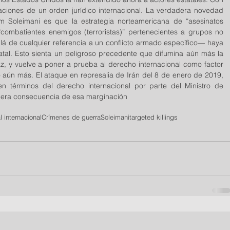
aciones de un orden jurídico internacional. La verdadera novedad 
m Soleimani es que la estrategia norteamericana de “asesinatos 
e “combatientes enemigos (terroristas)” pertenecientes a grupos no 
á de cualquier referencia a un conflicto armado específico— haya 
atal. Esto sienta un peligroso precedente que difumina aún más la 
az, y vuelve a poner a prueba al derecho internacional como factor 
aún más. El ataque en represalia de Irán del 8 de enero de 2019, 
 en términos del derecho internacional por parte del Ministro de 
rimera consecuencia de esa marginación
 internacional
Crímenes de guerra
Soleimani
targeted killings