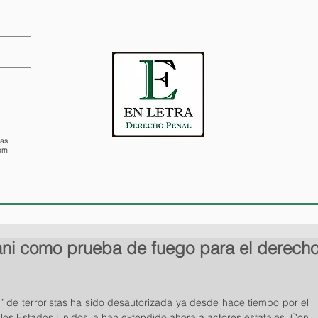
PROYECTO
REVISTA
CONTA
tas
rn
ani como prueba de fuego para el derech
s” de terroristas ha sido desautorizada ya desde hace tiempo por el 
 los Estados Unidos la han extendido ahora a actores estatales. Con 