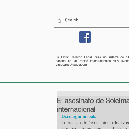
CÓMO PUBLICAR
En Letra: Derecho Penal utiliza un sistema de ci
basado en las reglas internacionales MLA (Mode
Language Association)
El asesinato de Soleim
internacional
Descargar artículo
La política de “asesinatos selectivo
derecho internacional. No obstante,