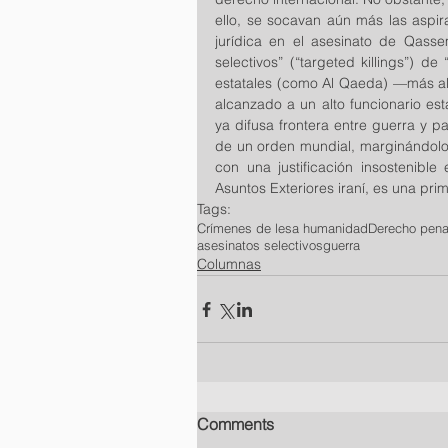
ello, se socavan aún más las aspir
jurídica en el asesinato de Qasse
selectivos” (“targeted killings”) d
estatales (como Al Qaeda) —más all
alcanzado a un alto funcionario est
ya difusa frontera entre guerra y p
de un orden mundial, marginándolo 
con una justificación insostenible
Asuntos Exteriores iraní, es una p
Tags:
Crímenes de lesa humanidad
Derecho penal
asesinatos selectivos
guerra
Columnas
Comments