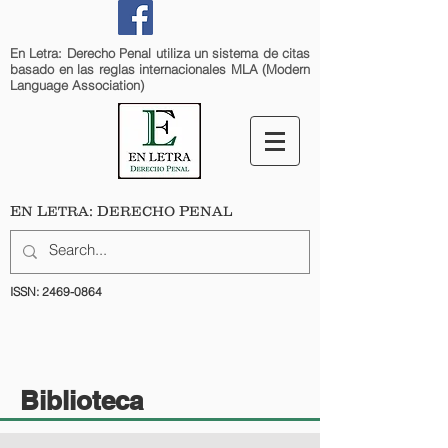
En Letra: Derecho Penal utiliza un sistema de citas
basado en las reglas internacionales MLA (Modern
Language Association)
E
L
: D
P
N
ETRA
ERECHO
ENAL
ISSN:
2469-0864
Biblioteca