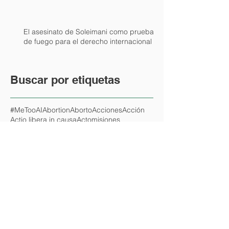
El asesinato de Soleimani como prueba
de fuego para el derecho internacional
Buscar por etiquetas
#MeToo
AI
Abortion
Aborto
Acciones
Acción
Actio libera in causa
Actomisiones
Acusatorio
Administración de justicia
Administración fraudulenta
Adversarial
Advertencia previa
Apelación directa
Arrepentimiento
Asilo Correccional de Mujeres
Asociación ilícita
Ausencia de refugio seguro
Autobiografía
Autodeterminación
Autolavado de dinero
Autonomía
Añintir
BVerfG
Batalla
Beade
Bemba
Bias
Bien jurídico protegido
Black Magic
Blame
Blindness
CEDH
CPI
CSJN