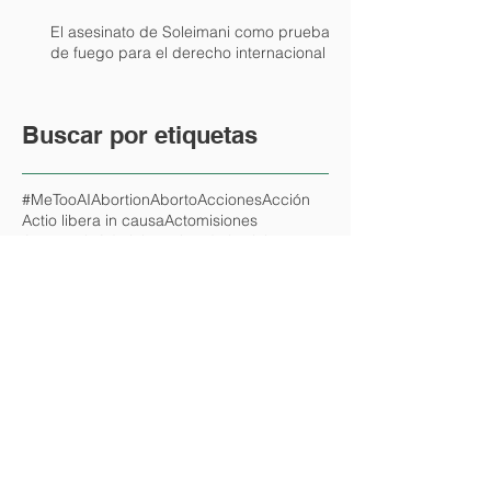
El asesinato de Soleimani como prueba
de fuego para el derecho internacional
Buscar por etiquetas
#MeToo
AI
Abortion
Aborto
Acciones
Acción
Actio libera in causa
Actomisiones
Acusatorio
Administración de justicia
Administración fraudulenta
Adversarial
Advertencia previa
Apelación directa
Arrepentimiento
Asilo Correccional de Mujeres
Asociación ilícita
Ausencia de refugio seguro
Autobiografía
Autodeterminación
Autolavado de dinero
Autonomía
Añintir
BVerfG
Batalla
Beade
Bemba
Bias
Bien jurídico protegido
Black Magic
Blame
Blindness
CEDH
CPI
CSJN
Carlos Nino
Castigo
Causas de justificación