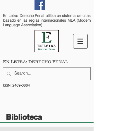
En Letra: Derecho Penal utiliza un sistema de citas
basado en las reglas internacionales MLA (Modern
Language Association)
E
L
: D
P
N
ETRA
ERECHO
ENAL
ISSN:
2469-0864
Biblioteca